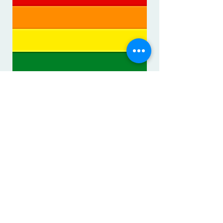
להט"ב
ניתן היה להניח, ובצדק, שלא צריך
להיות הבדל במהלך הטיפול בין
הטרוסקסואלים לאחרים. נטיה מינית
וזהות מינית, יהיו אשר יהיו, אינן
הפרעה נפשית וודאי שאינן מחלה
שמצריכה טיפול כזה או אחר. בפועל,