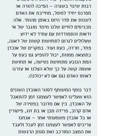
רבות שינוי בשגרה – הפיכה להורה או
מפרנס יחיד למשל, מחייבת את האדם
לשנות את סדר היום באופן מהותי. אלה
מכניסים לחיים שלנו מימד מוגבר של אי
ודאות והתמודדות עם עתיד לא ידוע
שעלולים לגרום לתחושות קשות של דאגה,
פחד, חרדה, כעס ועוד. במקרים של אובדן
כתוצאה ממוות, יכול להופיע גם כעס על
המת הנובע מתחושת נטישה, או תחושת
אשמה קשה על כך שלא הצלנו או עזרנו
לאותו האדם (גם אם לא יכולנו).
דבר נוסף המשותף לסוגי האובדן השונים
הוא שעלינו לאפשר לעצמנו זמן להתאבל
על האובדן. בין אם מדובר בפטירה של
אדם קרוב, פרידה מבן או בת זוג, פיטורין
או כל אובדן משמעותי אחר – אנחנו
צריכים לאפשר לעצמנו זמן לעכל ולעבד
את המצב המורכב ואת מגוון הרגשות