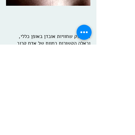
אין ספק שחוויות אובדן באופן כללי,
וכאלה הקשורות במוות של אדם קרוב
באופן ספציפי, הן חוויות קשות ומורכבות,
שההתמודדות איתן לוקחת זמן. לא פעם,
הכאב הגדול ותחושת הריקנות שעלולה
להופיע אינם מרפים, עולים כל גדותיהם
ופוגעים בתפקוד היום יומי.
במקרים רבים פניה לטיפול פסיכולוגי
יכולה להקל ולסייע. טיפול כמובן לא יחזיר
את הזמן לאחור ולא ישנה את האובדן
עצמו, אך יוכל לעזור לאדם לעבד את
האובדן, להתייחס לטראומה, לתת
לגיטימציה לכל מגוון הרגשות ולהגיע
לסגירת מעגל רגשית. דבר נוסף שטיפול