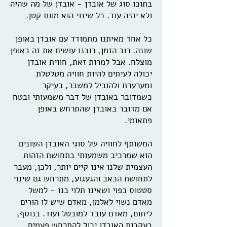
בתוכו סוג של אובדן - אובדן של מה שהיה
ולא יהיה עוד. כל שינוי הוא מוות קטן.
כל אחד מאיתנו מתמודד עם אובדן באופן
שונה. רוב הזמן, רובנו עושים את זה באופן
מוצלח. אבל למרות זאת, חווית אובדן
יכולה לעיתים להיות חוויה מטלטלת
ומערערת ולהוביל למשבר, בעיקר
כשמדובר באובדן של דבר משמעותי ובטח
אם מדובר באובדן שהתרחש באופן
פתאומי.
המשותף לחוויה של סוגי האובדן השונים
הוא שמרכיב משמעותי בתחושת הזהות
העצמית שלנו אינו קיים יותר, ולכן, מעבר
לתחושת הכאב והגעגוע, מתרחש גם שינוי
סטטוס כפוי ושאינו תלוי בנו - למשל
מאדם נשוי לאלמן, מאדם שיש לו הורים
ליתום, מאדם עובד למובטל ועוד. בנוסף,
בעקבות האובדן יכול להתרחש פעמים