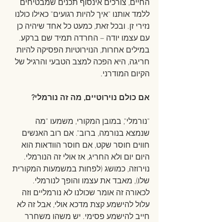
החיים, צורכים אינסוף תכנים שמבטיחים 
ללמד אותנו "איך להיות רגועים" כאילו כולנו 
נזירי זן. ובכל זאת, כמעט כל אחד שיהיה כן 
עם עצמו יודה – החרדה תמיד שם ברקע. 
במילים אחרות, הנוירוטיות הפסיקה להיות 
חריגה, היא הפכה למצב הטבעי והרגיל של 
הקיום המודרני.
אם כולם נוירוטיים, מה זה נורמלי?
"נורמלי", במובן המקורי, משמעו "מה 
שנמצא בנורמה, ברוב". אם רוב האנשים 
חווים חוסר שקט, אם חוסר הוודאות הוא 
היום יום ולא החריג, אז אולי זה הנורמלי. 
נוירוזה, כמושג (לפחות במשמעות המקורית 
שלו), מאבד את עצמו והופך לנורמלי. 
לכאורה זה אומר שכולנו לא נורמליים וזה 
עלול להישמע קצת מדכא אולי, אבל זה לא 
חייב להישמע פסימי. יש משהו משחרר 