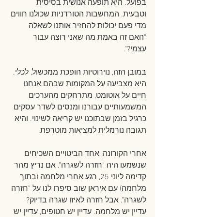
בפועל. היא תופעה אנושית בסיסית 
וטבעית. המחשבות הטורדניות שכולנו חווים 
מדי פעם יכולות להחזיר אותנו לשאלה 
"האם זה באמת מה שאני רוצה עבור 
עצמי?".
במובן הזה, נוירוטיות הופכת ממכשול, לכלי. 
היא מצביעה על המקומות שבהם אנחנו 
חיים על אוטומט, מתרחקים מהערכים 
המשמעותיים עבורנו ומנסים לשדר עסקים 
כרגיל בזמן שבתוכנו יש קריאה לשינוי. והיא 
תגובה נורמלית למציאות מוטרפת.
אחרי הקורונה, אחד הביטויים השכיחים 
שנשמעו היה "חזרה לשגרה". אם נריץ מהר 
קדימה ליוני 25, רגע אחרי מלחמה (בתוך 
מלחמה) עם איראן שוב סיפרו לנו על "חזרה 
לשגרה". אבל חזרה לאיזו שגרה בדיוק? 
עדיין יש מלחמה. עדיין יש חטופים, עדיין יש 