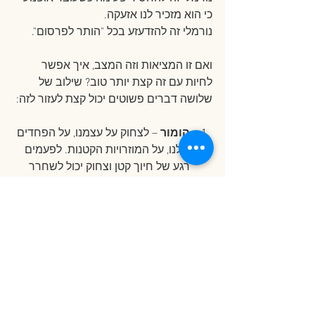
כי הוא מזכיר לנו אזעקה.
נורמלי זה להזדעזע בכל "הותר לפרסום".
ואם זו המציאות וזה המצב, איך אפשר 
לחיות עם זה קצת יותר טוב? שילוב של 
שלושה דברים פשוטים יכול קצת לעזור לזה:
הומור
 – לצחוק על עצמנו, על הפחדים 
שלנו, על המוזרויות הקטנות. לפעמים 
רגע של חיוך קטן וצחוק יכול לשחרר 
את כל הרצינות הזאת שמסביב.
חמלה עצמית
 – אנחנו לא רובוטים, 
אנחנו אנושיים, וזה בסדר, והגיע הזמן 
להפסיק להעניש את עצמנו על זה. לא 
צריך להיות מכונה משומנת, רגועה 
ויעילה 24/7.
קהילה
 – לדבר על זה. לשתף את 
התחושות והרגשות, גם הטובים וגם 