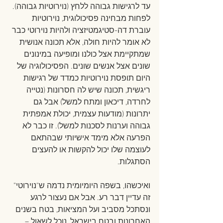
עד לרגישות גבוהה ללחץ (נוירוטיות גבוהה). 
לפחות מבחינה פסיכולוגית, נוירוטיות 
עוברת דה-סטיגמטיזציה ולהיות נוירוטי כבר 
לא אומר להיות חולה, אלא תכונה אנושית 
שמתקיימת אצל כולנו ומופיעה במינונים 
שונים אצל אנשים שונים. הפסיכולוגיה של 
היום תופסת נוירוטיות כמדד של רגישות 
ריגשית, תכונה שיש לה חסרונות (נטייה 
לחרדה, דיכאון ומתח למשל) אבל גם 
יתרונות (מודעות עצמית, יכולת אמפתית 
גבוהה וערנות לסכנות למשל). זו כבר לא 
הפרעה אלא מימד אישיותי שבהתאם 
לעוצמה שלו יכול להקשות או להעצים 
הסתגלות.
ואיכשהו, בשפה היומיומית נדמה ש"נוירוטי" 
זה עדיין דבר רע. אבל אם נעצור לרגע 
ונסתכל מסביב ועל המציאות, בטח בשנים 
האחרונות ובטח בישראל, נוכל לשאול – 