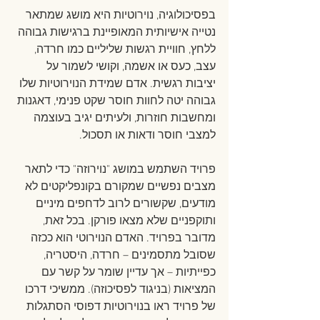
בפסיכולוגיה, נוירוטיות היא מושג שמתאר 
נטייה אישיותית המאופיינת ברגישות גבוהה 
ללחץ, חוויית רגשות שליליים כמו חרדה, 
עצב, כעס או אשמה, וקושי לשמור על 
יציבות רגשית. אדם שמידת הנוירוטיות שלו 
גבוהה יטה לחוות חוסר שקט פנימי, דאגנות 
ומחשבות חוזרות, ולעיתים יגיב בעוצמה 
למצבי חוסר ודאות או תסכול.
פרויד השתמש במושג "נוירוזה" כדי לתאר 
מצבים נפשיים שמקורם בקונפליקטים לא 
מודעים, שקשורים לרוב לדחפים מיניים 
ותוקפניים שלא מצאו פורקן. בכל זאת, 
מדובר בפרויד. האדם הנוירוטי הוא ככזה 
שסובל מתסמינים – חרדה, היסטריה, 
כפייתיות – אך עדיין שומר על קשר עם 
המציאות (בניגוד לפסיכוזה). ממשיכי דרכו 
של פרויד ראו בנוירוטיות דפוסי הסתגלות 