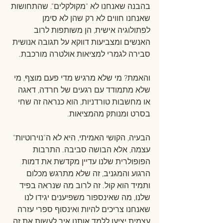
בהבנה שאנחנו לא "מקולקלים". שהתחושות 
שאנחנו חווים לא רק שהן לא סימן 
לפתולוגיה אישית, הן משותפות לרוב 
האנשים ומצביעות דווקא על תגובה אנושית 
סבירה לגמרי למציאות אולטרה מורכבת.
והאמת? מי שלא מרגיש מדי פעם מוצף, מי 
שלא מתמודד עם רגעים של חרדה, דאגה 
או מחשבות טורדניות, הוא כנראה זה שחי 
בסרט ומנותק מהמציאות.
הבעיה, הקושי האמיתי, היא לא ה"נוירוטיות" 
עצמה, אלא הבושה סביבה. התרבות 
הפופולרית שלנו עדיין מקדשת את דמות 
הרגוע והמגניב, זה שלא מתרגש מכלום 
ותמיד הוא קול. זה לרוב מה שנראה בפיד 
שלנו, מה שאינספור משפיענים יגידו לנו 
שאנחנו צריכים להיות ואינסוף ספרי עזרה 
עצמית יציעו ללמד אותנו איך לעשות את זה. 