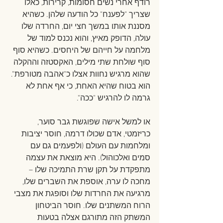
רודף אחרי נשים חסומות, קרירות, כאלו 
שצריך "לפענח" כל הודעה שלהן. כשהיא 
מסננת אותו במשך חצי יום, החרדה שלו 
עולה, הדופק מאיץ, והוא נכנס למוד של 
מלחמה על חייהם של היחסים. כשהיא סוף 
סוף שולחת שתי מילים, האקסטזה וההקלה 
שהוא מרגיש נחוות אצלו כ"אהבה מטורפת". 
הוא בטוח שהיא האחת, כי אף אחת לא 
גרמה לו להרגיש "ככה".
או למשל אישה שפוגשת גבר סוער, 
כריזמטי, אדם שכולו דרמה, חוסר יציבות 
ומלחמות עם העולם (ולפעמים גם עם 
סמים ואלכוהול). היא מוצאת את עצמה 
מתפקדת על תקן שרת התמיכה שלו – 
מחכה לו ערה, אוספת את השברים שלו, 
מרגיעה את החרדות שלו וסופגת את מצבי 
הרוח המשתנים שלו. חוסר הביטחון 
המשתק הזה מתורגם אצלה בטעות 