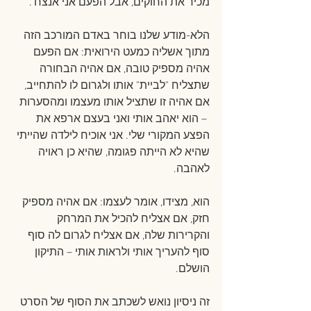
מכיר את החוקים, אבל הפעם אני אנצח".
הלא-מודע שלנו בוחר באדם המורכב הזה 
מתוך אשליה כמעט הירואית: אם הפעם 
אהיה מספיק טובה, אם אהיה הבחורה 
שתצליח "לביית" אותו ולגרום לו להתחייב, 
אם אהיה זו שתציל אותו מעצמו ומהסערות 
 – הוא יאהב אותי ואני בעצם ארפא את 
הפצע המקורי שלי. אני אוכיח לילדה שהייתי 
שהיא לא הייתה פגומה, שהיא כן ראויה 
לאהבה.
הוא, מצידו, אומר לעצמו: אם אהיה מספיק 
חזק, אם אצליח להכיל את המרחק 
והקרירות שלה, אם אצליח לגרום לה סוף 
סוף להעריך אותי ולראות אותי – התיקון 
הושלם.
זה ניסיון נואש לשכתב את הסוף של הסרט 