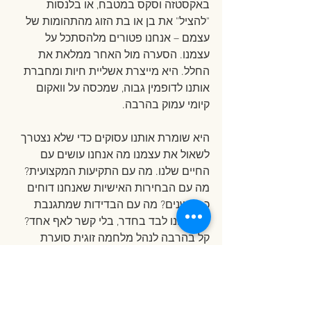
באקסטזה וסקס במטבח, או בלנסות 
"להציל" את בן או בת הזוג מהתהומות של 
עצמם – אנחנו פטורים מלהסתכל על 
עצמנו. הסערה מול האחר ממלאת את 
החלל. היא מייצרת אשליית חיות ומחברת 
אותנו לדופמין גבוה, שמכסה על וואקום 
קיומי עמוק בהרבה.
היא שומרת אותנו עסוקים כדי שלא נצטרך 
לשאול את עצמנו מה אנחנו עושים עם 
החיים שלנו. מה עם התקיעות המקצועית? 
מה עם הבחירות האישיות שאנחנו דוחים 
כבר שנים? מה עם הבדידות שמתגנבת 
כשאנחנו לבד בחדר, בלי קשר לאף אחד? 
קל בהרבה לנהל מלחמה זוגית סוערת 
מאשר להביט בריק המשעמם והמאיים של 
החיים שלנו ולשאת באחריות עליהם.
במובן הזה, הלופ הבלתי נגמר מול פרטנר 