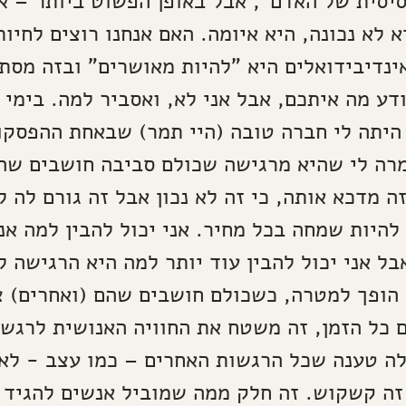
יסית של האדם", אבל באופן הפשוט ביותר – א
 לא נכונה, היא איומה. האם אנחנו רוצים לחיו
נדיבידואלים היא "להיות מאושרים" ובזה מסת
דע מה איתכם, אבל אני לא, ואסביר למה. בימי 
היתה לי חברה טובה (היי תמר) שבאחת ההפסקות
רה לי שהיא מרגישה שכולם סביבה חושבים שה
ה מדכא אותה, כי זה לא נכון אבל זה גורם לה 
להיות שמחה בכל מחיר. אני יכול להבין למה אנ
בל אני יכול להבין עוד יותר למה היא הרגישה ל
הופך למטרה, כשכולם חושבים שהם (ואחרים) צ
 כל הזמן, זה משטח את החוויה האנושית לרגש 
ה טענה שכל הרגשות האחרים – כמו עצב - לא 
זה קשקוש. זה חלק ממה שמוביל אנשים להגיד 