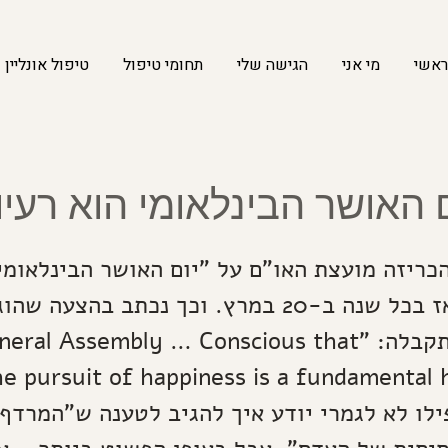
ראשי
מי אני
הגישה שלי
תחומי טיפול
טיפול אונליין
 האושר הבינלאומי הוא רעיון
נת 2012 הכריזה מועצת האו"ם על "יום האושר הבינלאומי
שמתקיים מאז בכל שנה ב-20 במרץ. וכך נכתב בהצעה ש
להצבעה, והתקבלה: "l Assembly … Conscious that
ילו לא לגמרי יודע איך להגיב לטענה ש"המרדף