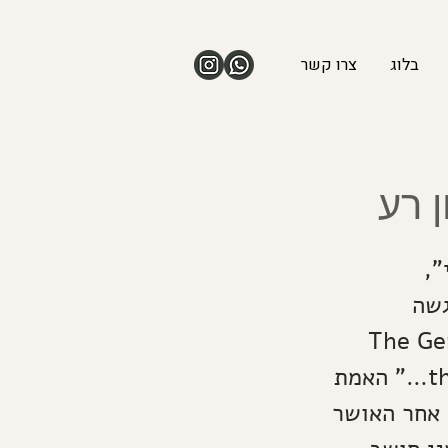
בלוג
צרו קשר
 רע
",
הוגשה
The Genera
the pursuit of happiness is a fundamental human goal…" האמת
 אחר האושר