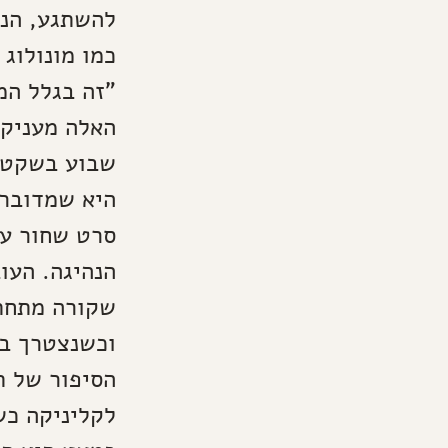
להשתגע, הנפ
כמו מונולוג
"זה בגלל המ
האלה מעניקי
שבוע בשקט, 
היא שמדובר 
סרט שחור על
הנהיגה. העו
שקורה מתחת 
וכשנצטרך בס
הסיפור של ת
לקליניקה כש