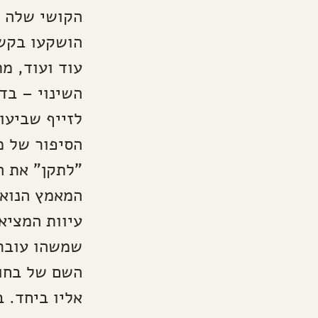
הקושי שלה ל
הושקעו בקשר
עוד ועוד, מ
השינוי – בד
לזייף שביעו
הסיפור של מ
"לתקן" את ה
המאמץ הנואש
עיוות המציא
שמשהו עובר 
השם של בחור
אליו ביחד. 