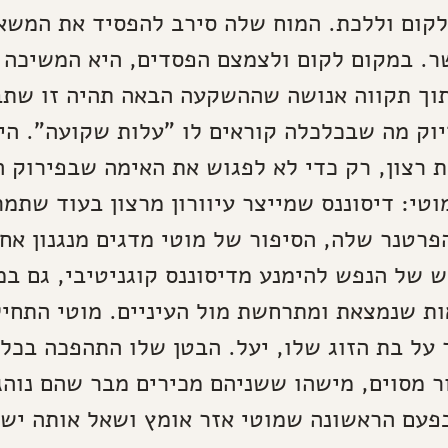
קום וללכת. המוח שלה סירב להפסיד את המשא
. במקום לקום ולצמצם הפסדים, היא המשיכה 
תוך תקווה אנושה שההשקעה הבאה תהיה זו שתב
יוק מה שבכלכלה קוראים לו "עלות שקועה". הי
ת רצון, רק כדי לא לפגוש את האימה שבפירוק ה
וטי: דיסוננס שמייצר עיוורון מרצון בעוד שתמר
פרטנר שלה, הסיפור של מוטי מדגים מנגנון אח
 של הנפש להימנע מדיסוננס קוגניטיבי, גם במ
ות שנמצאת ומתרחשת מול העיניים. מוטי התחי
על בת הזוג שלו, יעל. הבטן שלו התהפכה בכל
 מסוים, מישהו ששניהם מכירים מבר שהם נוהג
בפעם הראשונה שמוטי אזר אומץ ושאל אותה ישי