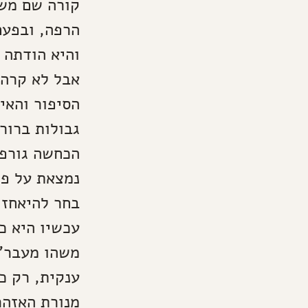
קורה שם משה
הרפה, ובפעם
והיא הודתה ש
אבל לא קרה 
הסיפור והאי
גבולות ברור
הכחשה גורפת
נמצאת על פי
בחר להיאחז 
עכשיו היא כ
משהו מעבר".
ענקית, רק כ
מנורת האזהר