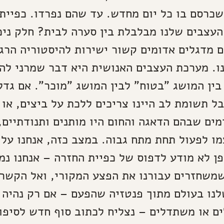
שכרסם בו כל יום מחדש. עד שהם נפרדו. כפיית
עצבים שלנו מבלבלת בין סערה לבית? חלק ניכ
 מדגלים אדומים קשור ישירות להיסטוריה הרג
ו. מערכת העצבים האנושית היא דבר שמרני לה
בין המושג "בטוח" לבין המושג "מוכר". אם גדל
ל תשומת לב היינו צריכים ללכת על ביצים, או א
ים שבהם הדאגה והחום היו מותנים ותנודתיים,
מו לפעול תחת מתח גבוה. במצב כזה, אנחנו עלו
ן לא מודע לדפוס של כפיית החזרה – אנחנו נמ
משחזרים עבורנו את הפצע המקורי, ואל הקשר
לנו בעולם מתוך פנטזיה שהפעם – אם רק נהיה 
ים או משתדלים – נצליח לכתוב סוף חדש לסיפור