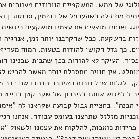
יולוגי של ממש. המשקפיים הוורודים מעוותים א
תית מתחילה כשהערפל של דופמין, סרוטונין וא
גג ואנחנו מוצאים את עצמנו מושקעים ריגשית 
זות בהשקעה: ככל שהקרבנו יותר זמן, אנרגיה ו
ם, כך גדל הקושי להודות בטעות. המוח מעדיף
סיד, העיקר לא להודות בכך שהבית שבנינו דור
מוחלט. אין חוויה מתסכלת יותר מאשר להביט לא
 ולגלות שכל נורות האזהרה הבהבו שם כבר מ
יכול לפגוש אותנו בזיכרון של שקר קטן בדייט 
 הבנה", בחציית גבול קבועה שקראנו לה "אימפ
וכניות מזלזל שתרצנו בעומס עבודה. אנחנו רגי
פרידות כואבות, להלקות את עצמנו ולשאול "אי
 למה לא עשיתי שום דבר?". הנטייה האוטומטי