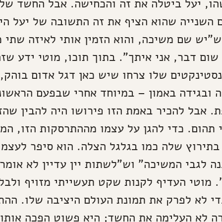
ו, יעל ביטלה את זה והכחישה. אבל החשד של 
 השנייה שהוא הציף את זה התשובה של יעל הי
"יש שם משיכה, והוא הזמין אותי לאיזה שתי כו
שום דבר, אני איתך". בתוך תוכו, מוטי ידע שזה
נסטינקטים שלו צרחו שיש כאן דגל אדום בוהק, 
ה ובגידה באמון – במיוחד אחרי שבפעם הראשונ
. אבל להכיר באמת הזו פירושו היה להבין שהזו
 תהום. כדי להגן על עצמו מההתרסקות הזו, המ
בתירוץ שלה כמו בגלגל הצלה. הוא סיפר לעצמ
נה לגבי המשיכה" וש"לשתות יין עדיין לא אומר
 מוטי העדיף לקנות שקט תעשייתי מזויף ולבל
די לא לפרק את תמונת העולם היציבה שלו. ההת
ה לא העלימה את החשד; היא פשוט הפכה אותו