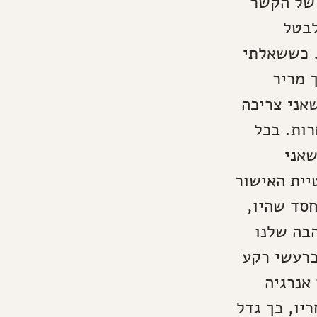
 של הקשר
לבטל
. כששאלתי
 מריר
אני צריכה
רות. בכל
שאני
יית האישור
חסד שהיו,
בה שלנו
כרעשי רקע
אנרגיה
יו, כך גדל