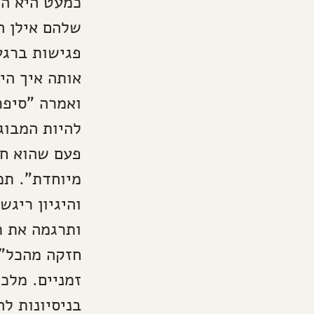
כמעט היא הי
שלהם אילן ה
פגישות ברגע
אותה איך הי
ואמרה "סיפר
להיות המבוג
פעם שהוא חז
מיוחדת". תמ
והיגיון ריגש
ותרגמה את ת
חזקה מהכל".
זמניים. מלכ
בניסיונות לה