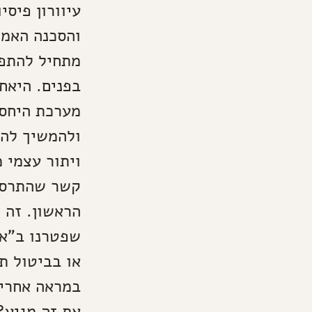
עיוורון פיס
והסכנה האמי
מתחיל להתפו
בפנים. היאח
מערכת היחסי
ולהמשיך להפ
ויתור עצמי 
קשר שהתרסק,
הראשון. זה 
שפטרנו ב"אי
או בביטול ת
במראה אחרי 
את זה מגיע?