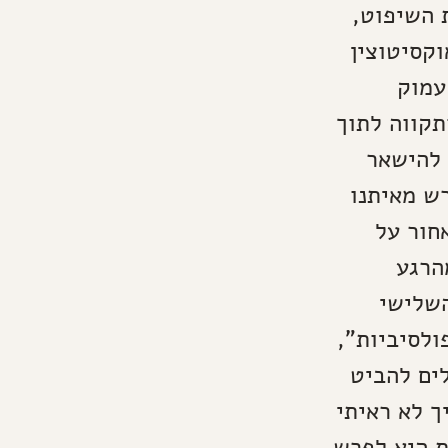
ת השיפוט,
וקסיטוצין
עמוק
תקווה לתוך
 להישאר
ש מאיתנו
חור על
הרגע
השלישי
ולסיביות",
לים להביט
ך לא ראיתי
ת היא לפרש