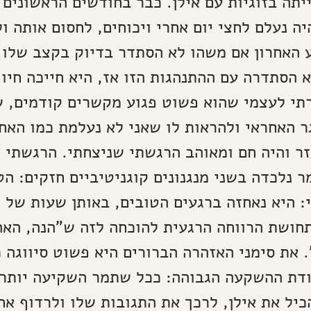
יתה בזוגיות עם אילן. כבר בחודשים הראשונים
יה נעלם לחצי יום אחרי ויכוחים, לחסום אותה ו
 האחרון אם משהו לא הסתדר בדיוק בקצב שלו
א הסתדרה עם ההתנהגות הזו אז, היא חייכה חיוך
תי לעצמי שהוא פשוט פגוע מקשרים קודמים, ש
ר האחראי ולהראות לו שאני לא נעלמת כמו האח
ר והיה חם ומאוהב הרגשתי שניצחתי. הרגשתי 
ר נלכדה בשני מנגנונים קוגניטיביים חזקים: הט
י: היא נאחזה ברגעים הטובים, באותן שעות של 
חושת הרווחה הרגעית להוכחה לזה ש"הנה, האה
 את סימני האזהרה הברורים היא פשוט סיווגה 
ודת ההשקעה הגבוהה: ככל שתמר השקיעה יותר 
כיל את אילן, לרכך את התגובות שלו ולרדוף אחר