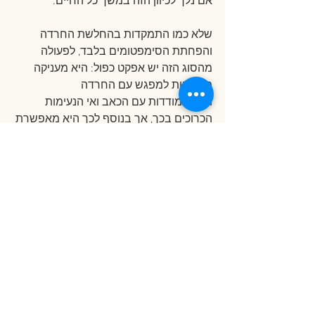
אם נלך לכיוון הזה במשך כל החיים.
שלא כמו התמקדות בהחלשת החרדה 
והפחתת הסימפטומים בלבד, לפעולה 
מהסוג הזה יש אפקט כפול: היא מעניקה 
משמעות למפגש עם החרדה 
ולההתמודדות עם הכאב ואי הנעימות 
הכרוכים בכך, אך בנוסף לכך היא מאפשרת 
לאדם לפעול מתוך בחירה חופשית בהתאם 
לערכיו ולא לחיות מתוך עמדה פאסיבית.
"And no Grand Inquisitor has in 
readiness such terrible tortures as has 
anxiety, and no spy knows how to attack 
more artfully the man he suspects, 
choosing the instant when he is 
weakest, nor knows how to lay traps 
where he will be caught and ensnared, 
as anxiety knows how, and no sharp-