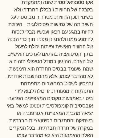
אקזיסטנציאליסטית שונה ומתמקדת 
בקבלה של החוויות (ובכללן החרדה) ולא 
בשינוי תוכן החוויות. מטרה זו מבוססת על 
חשיבותה של גמישות פסיכולוגית – היכולת 
להיות במגע עם הכאן ועכשיו מבלי לנסות 
להימנע ממנו ולהתגונן מפניו, תוך כדי הבנה 
של החוויה האישית ופיתוח יכולת לפעול 
בתוך הסיטואציה בהתאם לערכים האישיים 
של האדם. ההיגיון במודל הטיפולי הזה הוא 
שמה שעומד בבסיס החרדה הוא הימנעות 
לא מהדבר עצמו, אלא מהמחשבות אודותיו, 
ובניסיון לשלוט במחשבות מתפתחת 
התנהגות הימנעותית. זו יכולה לבוא לידי 
ביטוי באמצעות טקסים המאפיינים הפרעה 
אובססיבית קומפולסיבית (OCD) למשל, באי 
יציאה מהבית המאפיינת אגורפוביה או 
בשתיקה והסתגרות בסיטואציות חברתיות 
במקרה של חרדה חברתית.  בכל המקרים 
האלה ההימנעות היא לא מהדבר עצמו 