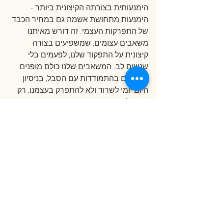
הימנעותית בצורתה הקיצונית ביותר - 
הימנעות מתחושת אשמה גם במחיר הכבד 
של התפרקות העצמי. זה דורש מאיתנו 
משאבים עצומים, שמשפיעים בצורה 
קיצונית על התפקוד שלנו, לפעמים בלי 
שנשים לב. המשאבים שלנו כולם מופנים 
ומרוכזים בהתמודדות עם הסבל, בניסיון 
היום יומי לשרוד ולא להתפרק בעצמנו, רק 
כדי שלא נרגיש אשמים. אותם משאבים היו 
יכולים להיות מופנים למקומות אחרים 
בחיים שלנו, מקומות יצירתיים ויצרניים, 
שבמקום להתרכז בהישרדות היו מכוונים 
אותנו לצמיחה ושגשוג.
אין כאן תשובות חד משמעיות, וגם לא עצות 
פרקטיות מה בדיוק צריך לעשות. יש כאן 
טרגדיה אנושית שמנציחה מצב של סבל - 
לא רק של אדם אחד - שיכול היה להימנע לו 